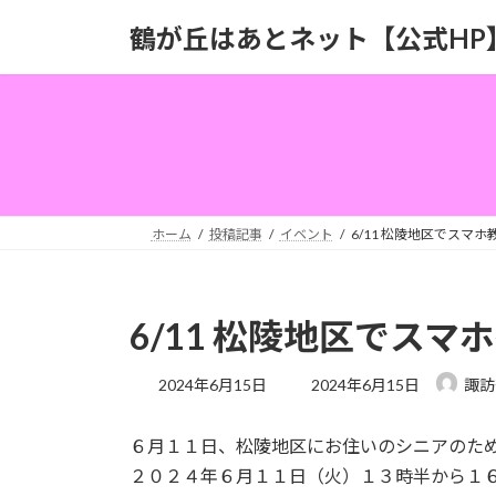
コ
ナ
鶴が丘はあとネット【公式HP
ン
ビ
テ
ゲ
ン
ー
ツ
シ
へ
ョ
ス
ン
キ
に
ッ
移
ホーム
投稿記事
イベント
6/11 松陵地区でスマ
プ
動
6/11 松陵地区でスマ
最
2024年6月15日
2024年6月15日
諏訪
終
更
６月１１日、松陵地区にお住いのシニアのた
新
日
２０２４年６月１１日（火）１３時半から１
時