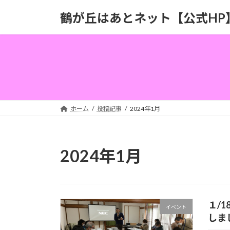
コ
ナ
鶴が丘はあとネット【公式HP
ン
ビ
テ
ゲ
ン
ー
ツ
シ
へ
ョ
ス
ン
キ
に
ッ
移
ホーム
投稿記事
2024年1月
プ
動
2024年1月
１/
イベント
しま