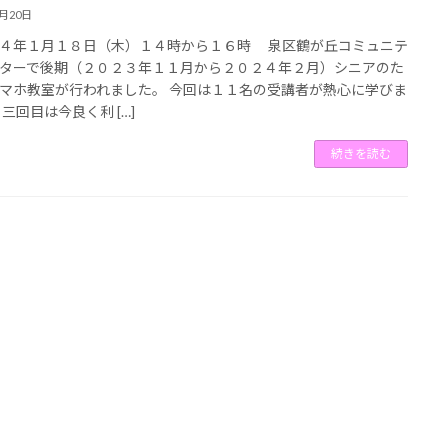
1月20日
４年１月１８日（木）１４時から１６時 泉区鶴が丘コミュニテ
ターで後期（２０２３年１１月から２０２４年２月）シニアのた
マホ教室が行われました。 今回は１１名の受講者が熱心に学びま
 三回目は今良く利 […]
続きを読む